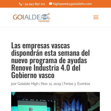
+ 34 943 897 111
highspeed@goialdehs.com
Las empresas vascas
dispondrán esta semana del
nuevo programa de ayudas
Renove Industria 4.0 del
Gobierno vasco
por
Goialde High
|
Nov 11, 2019
|
Ferias y Eventos