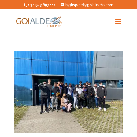
+ 34 943 897 111
highspeed@goialdehs.com