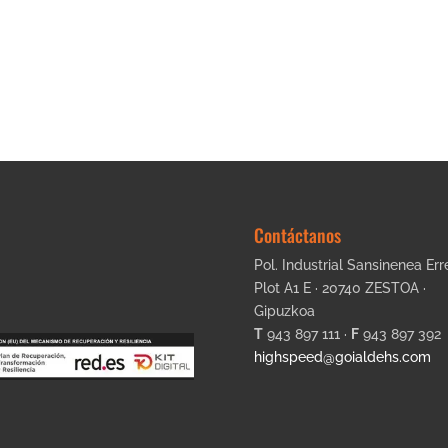
Contáctanos
Pol. Industrial Sansinenea Err
Plot A1 E · 20740 ZESTOA ·
Gipuzkoa
T
943 897 111 ·
F
943 897 392
highspeed@goialdehs.com