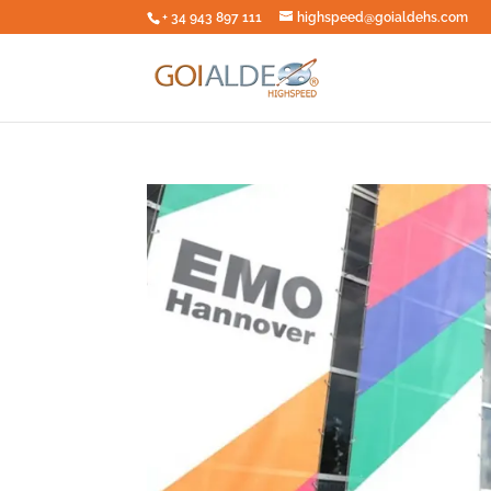
+ 34 943 897 111
highspeed@goialdehs.com