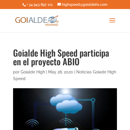
+ 34 943 897 111
highspeed@goialdehs.com
Goialde High Speed participa
en el proyecto ABIO
por
Goialde High
|
May 28, 2020
|
Noticias Goiade High
Speed