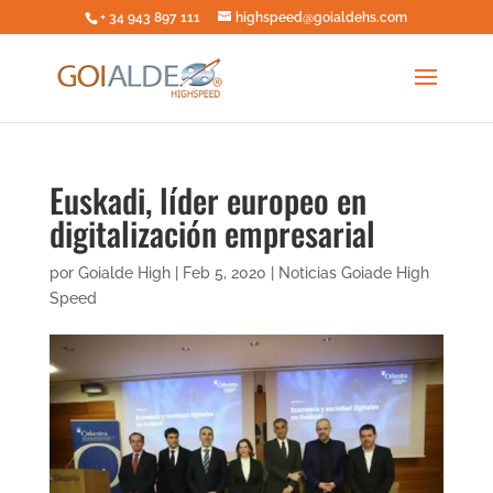
+ 34 943 897 111
highspeed@goialdehs.com
Euskadi, líder europeo en
digitalización empresarial
por
Goialde High
|
Feb 5, 2020
|
Noticias Goiade High
Speed