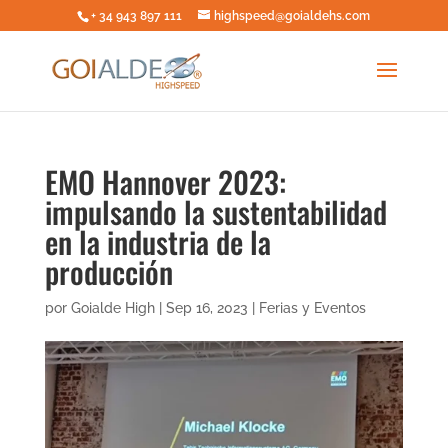
+ 34 943 897 111
highspeed@goialdehs.com
EMO Hannover 2023:
impulsando la sustentabilidad
en la industria de la
producción
por
Goialde High
|
Sep 16, 2023
|
Ferias y Eventos