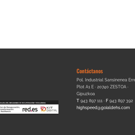
Contáctanos
Pol. Industrial Sansinenea Err
Plot A1 E · 20740 ZESTOA ·
Gipuzkoa
T
943 897 111 ·
F
943 897 392
highspeed@goialdehs.com