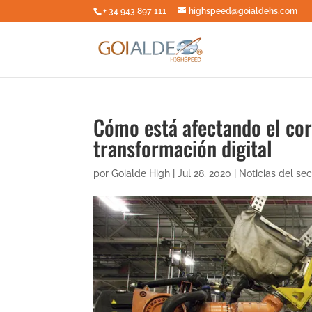
+ 34 943 897 111
highspeed@goialdehs.com
Cómo está afectando el coro
transformación digital
por
Goialde High
|
Jul 28, 2020
|
Noticias del sec