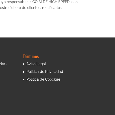
da cuyo responsable esGOIALDE HIGH SPEED, con
ro fichero de clientes, rectificarlos,
Términos
eka ·
Aviso Legal
Política de Privacidad
Política de Coockies