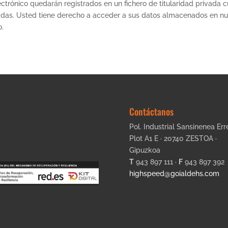
electrónico quedarán registrados en un fichero de titularidad priva
adas. Usted tiene derecho a acceder a sus datos almacenados en nuest
o.
Contáctanos
Pol. Industrial Sansinenea Err
Plot A1 E · 20740 ZESTOA ·
Gipuzkoa
T
943 897 111 ·
F
943 897 392
highspeed@goialdehs.com