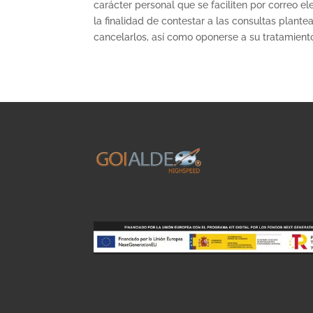
carácter personal que se faciliten por correo 
la finalidad de contestar a las consultas plante
cancelarlos, así como oponerse a su tratamient